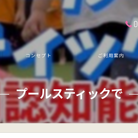
0
コンセプト
ご利用案内
運動不足解消
プールスティックで
ダイエットしたい方
ストレス発散
健康維持をしたい方