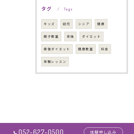
タグ
Tags
キッズ
幼児
シニア
健康
親子教室
体操
ダイエット
産後ダイエット
健康教室
料金
体験レッスン
052-627-0500
体験申し込み