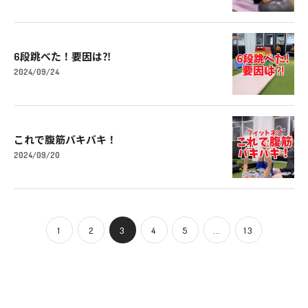
6段跳べた！要因は⁈
2024/09/24
これで腹筋バキバキ！
2024/09/20
1
2
3
4
5
...
13