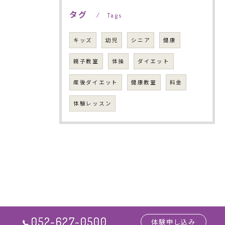
タグ
Tags
キッズ
幼児
シニア
健康
親子教室
体操
ダイエット
産後ダイエット
健康教室
料金
体験レッスン
052-627-0500
体験申し込み